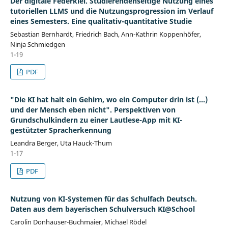
Der digitale Federkiel. Studierendenseitige Nutzung eines
tutoriellen LLMS und die Nutzungsprogression im Verlauf
eines Semesters. Eine qualitativ-quantitative Studie
Sebastian Bernhardt, Friedrich Bach, Ann-Kathrin Koppenhöfer,
Ninja Schmiedgen
1-19
PDF
"Die KI hat halt ein Gehirn, wo ein Computer drin ist (...)
und der Mensch eben nicht". Perspektiven von
Grundschulkindern zu einer Lautlese-App mit KI-
gestützter Spracherkennung
Leandra Berger, Uta Hauck-Thum
1-17
PDF
Nutzung von KI-Systemen für das Schulfach Deutsch.
Daten aus dem bayerischen Schulversuch KI@School
Carolin Donhauser-Buchmaier, Michael Rödel