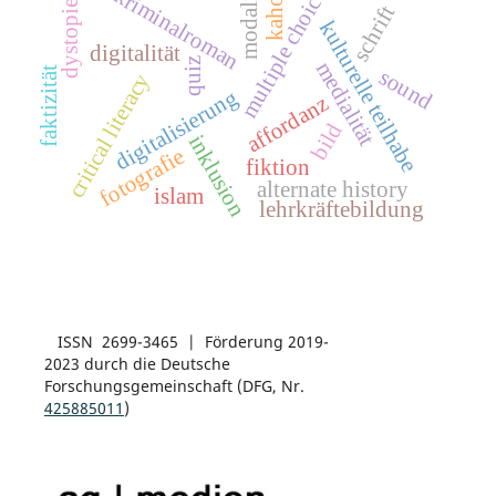
modalität
kahoot
kriminalroman
multiple choice
dystopie
schrift
kulturelle teilhabe
digitalität
quiz
medialität
sound
faktizität
critical literacy
digitalisierung
affordanz
bild
inklusion
fotografie
fiktion
alternate history
islam
lehrkräftebildung
ISSN 2699-3465 | Förderung 2019-
2023 durch die Deutsche
Forschungsgemeinschaft (DFG, Nr.
425885011
)