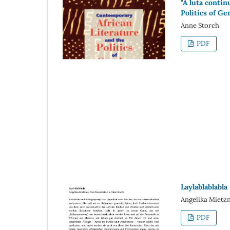
"A luta conti
Politics of Ge
Anne Storch
PDF
Laylablablabla
Angelika Mietzn
PDF