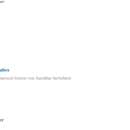
ner
adies
luencer:Innen von Sansibar berichten
er