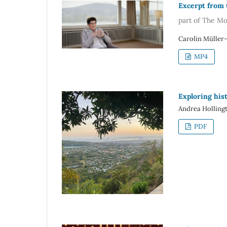
Excerpt from
part of The Mo
Carolin Müller-
MP4
Exploring his
Andrea Holling
PDF