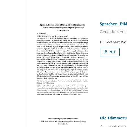
Sprachen, Bil
Gedanken zum 
H. Ekkehart Wol
PDF
Die Dämmerun
Zur Kontrover