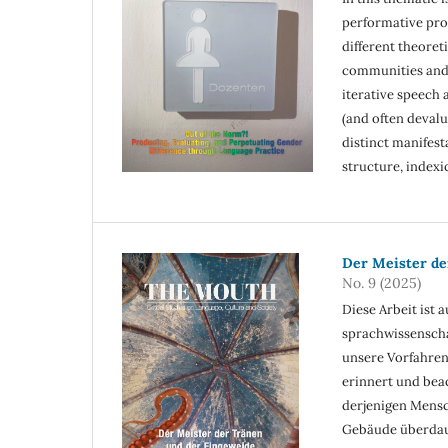
performative prod
different theore
communities and 
iterative speech 
(and often devalu
distinct manifest
structure, indexi
Der Meister de
No. 9 (2025)
Diese Arbeit ist
sprachwissenscha
unsere Vorfahren 
erinnert und bea
derjenigen Mensch
Gebäude überdau