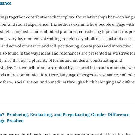
onance
rings together contributions that explore the relationships between langu
tion, and social experience. The authors examine how people engage with
thetic, linguistic and embodied practices, considering topics such as poe
ion, everyday moments of waiting, religious symbolism, sexual and desire
, and acts of resistance and self-positioning. Courageous and innovative
also found in the ways ideas and resonances are presented as we strive fo
ty also through a plurality of forms and modes of constructing and
wledge. The contributions are united by a shared interest in moments wh
ends mere communication. Here, language emerges as resonance, embodi
tic form, social action, and a medium through which belonging and differ
m?! Producing, Evaluating, and Perpetuating Gender Difference
ge Practice
ssue, we explore how linguistic practices serve as essential tools for the