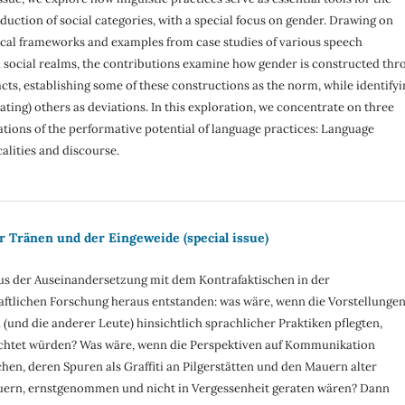
uction of social categories, with a special focus on gender. Drawing on
tical frameworks and examples from case studies of various speech
social realms, the contributions examine how gender is constructed thr
acts, establishing some of these constructions as the norm, while identifyi
ating) others as deviations. In this exploration, we concentrate on three
ations of the performative potential of language practices: Language
calities and discourse.
r Tränen und der Eingeweide (special issue)
 aus der Auseinandersetzung mit dem Kontrafaktischen in der
ftlichen Forschung heraus entstanden: was wäre, wenn die Vorstellungen
(und die anderer Leute) hinsichtlich sprachlicher Praktiken pflegten,
chtet würden? Was wäre, wenn die Perspektiven auf Kommunikation
en, deren Spuren als Graffiti an Pilgerstätten und den Mauern alter
ern, ernstgenommen und nicht in Vergessenheit geraten wären? Dann