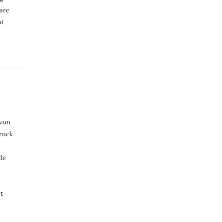
are
at
 von
druck
de
t