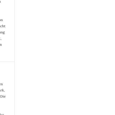
h
on
icht
ung
,
an
en
rk,
 Die
das