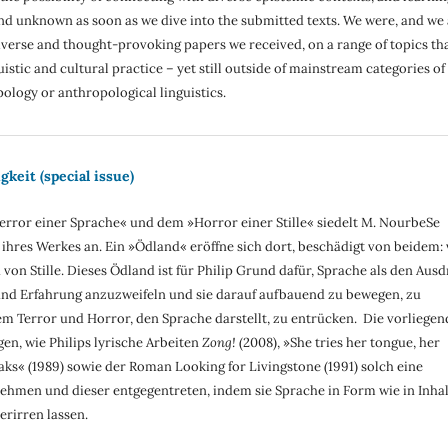
d unknown as soon as we dive into the submitted texts. We were, and we 
iverse and thought-provoking papers we received, on a range of topics th
uistic and cultural practice – yet still outside of mainstream categories of
pology or anthropological linguistics.
keit (special issue)
rror einer Sprache« und dem »Horror einer Stille« siedelt M. NourbeSe
 ihres Werkes an. Ein »Ödland« eröffne sich dort, beschädigt von beidem:
von Stille. Dieses Ödland ist für Philip Grund dafür, Sprache als den Aus
nd Erfahrung anzuzweifeln und sie darauf aufbauend zu bewegen, zu
em Terror und Horror, den Sprache darstellt, zu entrücken. Die vorliegen
igen, wie Philips lyrische Arbeiten
Zong!
(2008), »She tries her tongue, her
eaks« (1989) sowie der Roman Looking for Livingstone (1991) solch eine
nehmen und dieser entgegentreten, indem sie Sprache in Form wie in Inhal
rirren lassen.