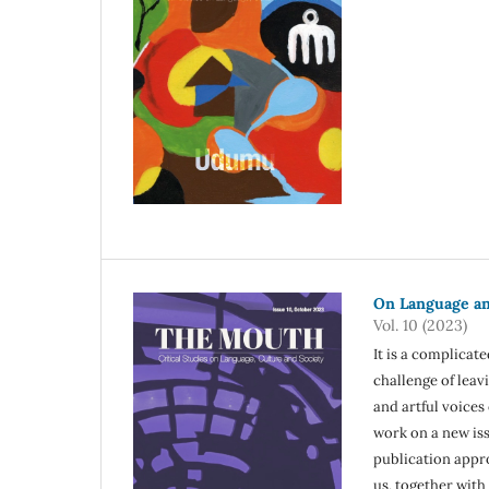
On Language an
Vol. 10 (2023)
It is a complicat
challenge of leav
and artful voice
work on a new issu
publication appro
us, together with