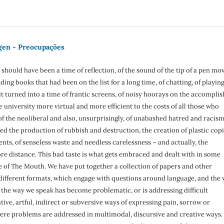
gen - Preocupações
d should have been a time of reflection, of the sound of the tip of a pen mo
ding books that had been on the list for a long time, of chatting, of playing
 it turned into a time of frantic screens, of noisy hoorays on the accompli
e university more virtual and more efficient to the costs of all those who
of the neoliberal and also, unsurprisingly, of unabashed hatred and racism
ed the production of rubbish and destruction, the creation of plastic cop
ts, of senseless waste and needless carelessness – and actually, the
e distance. This bad taste is what gets embraced and dealt with in some
sue of The Mouth. We have put together a collection of papers and other
 different formats, which engage with questions around language, and the
 the way we speak has become problematic, or is addressing difficult
ive, artful, indirect or subversive ways of expressing pain, sorrow or
 where problems are addressed in multimodal, discursive and creative ways.