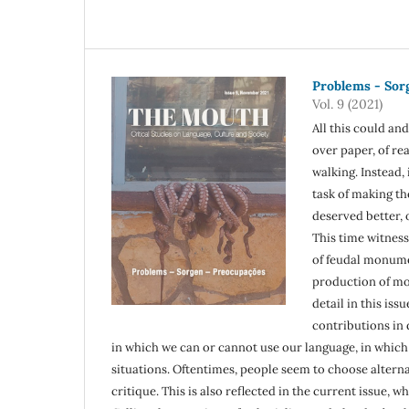
Problems - Sor
Vol. 9 (2021)
All this could an
over paper, of rea
walking. Instead,
task of making th
deserved better, 
This time witness
of feudal monumen
production of mor
detail in this is
contributions in
in which we can or cannot use our language, in which
situations. Oftentimes, people seem to choose alternat
critique. This is also reflected in the current issue,