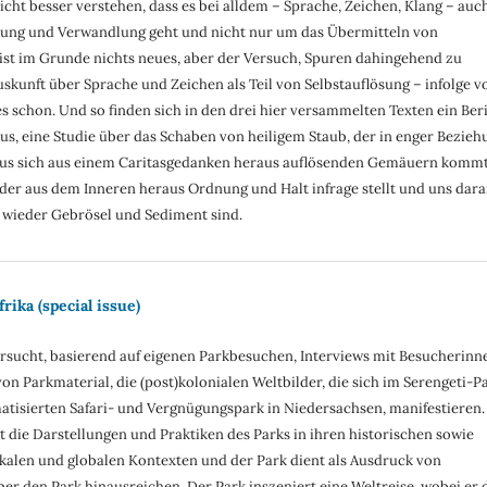
icht besser verstehen, dass es bei alldem – Sprache, Zeichen, Klang – auc
ung und Verwandlung geht und nicht nur um das Übermitteln von
 ist im Grunde nichts neues, aber der Versuch, Spuren dahingehend zu
uskunft über Sprache und Zeichen als Teil von Selbstauflösung – infolge v
es schon. Und so finden sich in den drei hier versammelten Texten ein Ber
us, eine Studie über das Schaben von heiligem Staub, der in enger Bezieh
aus sich aus einem Caritasgedanken heraus auflösenden Gemäuern kommt
 der aus dem Inneren heraus Ordnung und Halt infrage stellt und uns dar
 wieder Gebrösel und Sediment sind.
rika (special issue)
ersucht, basierend auf eigenen Parkbesuchen, Interviews mit Besucherinn
on Parkmaterial, die (post)kolonialen Weltbilder, die sich im Serengeti-Pa
atisierten Safari- und Vergnügungspark in Niedersachsen, manifestieren.
t die Darstellungen und Praktiken des Parks in ihren historischen sowie
kalen und globalen Kontexten und der Park dient als Ausdruck von
ber den Park hinausreichen. Der Park inszeniert eine Weltreise, wobei er 