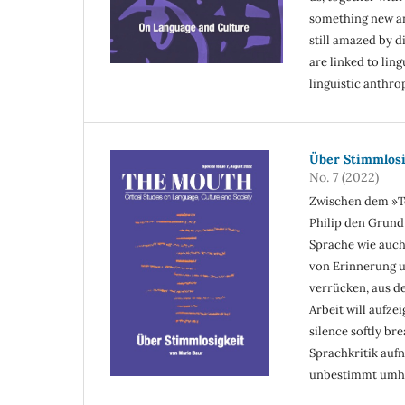
something new an
still amazed by d
are linked to ling
linguistic anthro
Über Stimmlosig
No. 7 (2022)
Zwischen dem »Te
Philip den Grund
Sprache wie auch 
von Erinnerung u
verrücken, aus d
Arbeit will aufze
silence softly br
Sprachkritik auf
unbestimmt umhe