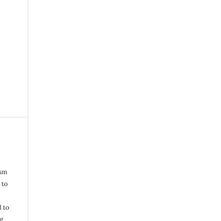
ism
 to
d to
g