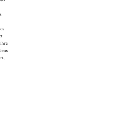
s
res
kt
 ihre
rdens
rt,