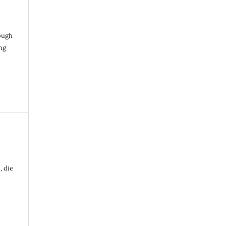
ough
ng
, die