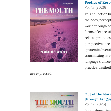
Poetics of Res
Vol. 13 (2026)
This collection b
the body, percep
world through aes
forms of express
related practices
perspectives are 
epistemic diversi
transmitting kno
language transc
practice, aesthe
are expressed.
Out of the Nor
through Langua
Vol. 12 (2025)
In this thematic i