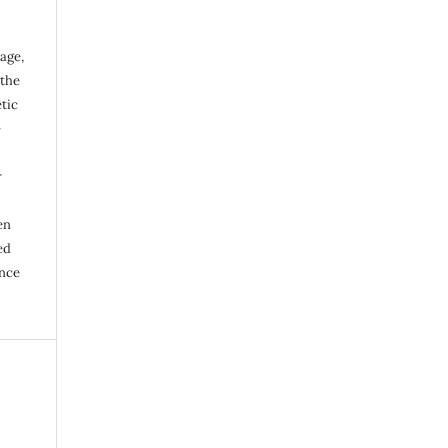
age,
 the
tic
-
r
en
ed
ence