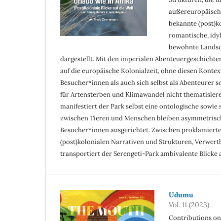
außereuropäische
bekannte (post)k
romantische, idy
bewohnte Landscha
dargestellt. Mit den imperialen Abenteuergeschichten,
auf die europäische Kolonialzeit, ohne diesen Kontex
Besucher*innen als auch sich selbst als Abenteurer s
für Artensterben und Klimawandel nicht thematisier
manifestiert der Park selbst eine ontologische sowie
zwischen Tieren und Menschen bleiben asymmetrisch,
Besucher*innen ausgerichtet. Zwischen proklamierter
(post)kolonialen Narrativen und Strukturen, Verwert
transportiert der Serengeti-Park ambi­valente Blicke a
Udumu
Vol. 11 (2023)
Contributions on