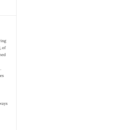
ving
, of
shed
.
ies
 ways