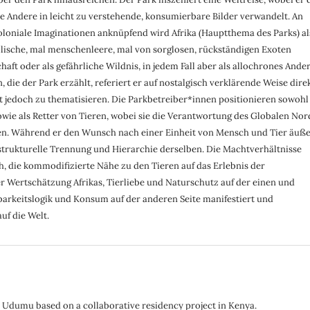
 Andere in leicht zu verstehende, konsumierbare Bilder verwandelt. An
oloniale Imaginationen anknüpfend wird Afrika (Hauptthema des Parks) al
llische, mal menschenleere, mal von sorglosen, rückständigen Exoten
ft oder als gefährliche Wildnis, in jedem Fall aber als allochrones Ande
 die der Park erzählt, referiert er auf nostalgisch verklärende Weise dire
t jedoch zu thematisieren. Die Parkbetreiber*innen positionieren sowohl
owie als Retter von Tieren, wobei sie die Verantwortung des Globalen No
en. Während er den Wunsch nach einer Einheit von Mensch und Tier äuße
 strukturelle Trennung und Hierarchie derselben. Die Machtverhältnisse
 die kommodifizierte Nähe zu den Tieren auf das Erlebnis der
 Wertschätzung Afrikas, Tierliebe und Naturschutz auf der einen und
barkeitslogik und Konsum auf der anderen Seite manifestiert und
uf die Welt.
 Udumu based on a collaborative residency project in Kenya.