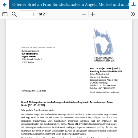
Offener Brief an Frau Bundeskanzlerin Angela Merkel und an den Bundesminister für Wirtschaftliche Zusammenarbeit und Entwicklung Herrn Gerd Müller