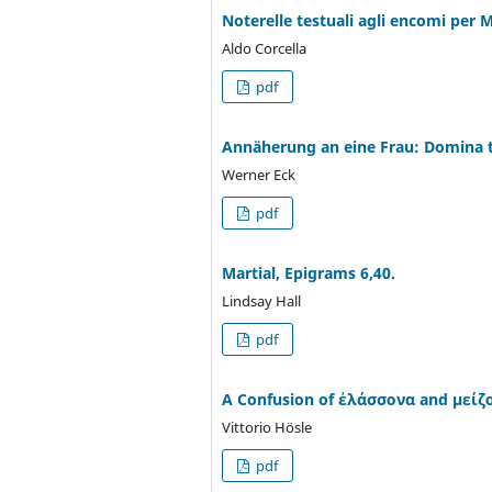
Noterelle testuali agli encomi per M
Aldo Corcella
pdf
Annäherung an eine Frau: Domina t
Werner Eck
pdf
Martial, Epigrams 6,40.
Lindsay Hall
pdf
A Confusion of ἐλάσσονα and μείζον
Vittorio Hösle
pdf