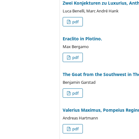
Zwei Konjekturen zu Luxurius, Antho
Luca Benelli, Marc André Hank
pdf
Eraclito in Plotino.
Max Bergamo
pdf
The Goat from the Southwest in Th
Benjamin Garstad
pdf
Valerius Maximus, Pompeius Reginu
Andreas Hartmann
pdf