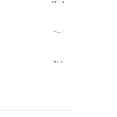
097-104
276-298
299-319