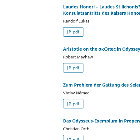
Laudes Honori – Laudes Stilichonis?
Konsulatsantritts des Kaisers Honor
Randolf Lukas
pdf
Aristotle on the σκῶπες in Odyssey
Robert Mayhew
pdf
Zum Problem der Gattung des Seien
Václav Němec
pdf
Das Odysseus-Exemplum in Properz’ 
Christian Orth
pdf