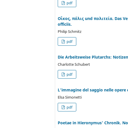
pdf
Οἶκος, πόλις und πολιτεία. Das Ver
officiis.
Philip Schmitz
pdf
Die Arbeitsweise Plutarchs: Notizen,
Charlotte Schubert
pdf
L’immagine del saggio nelle opere 
Elsa Simonetti
pdf
Poetae in Hieronymus’ Chronik. Noti