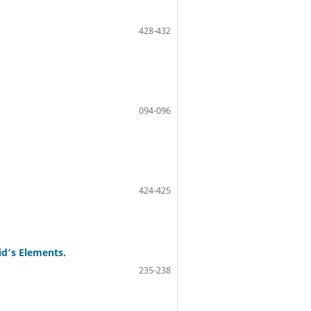
428-432
094-096
424-425
id’s Elements.
235-238