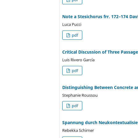
Note a Stesichorus frr. 172–174 Davi
Luca Pucci
pdf
Critical Discussion of Three Passage
Luis Rivero García
pdf
Distinguishing Between Concrete a
Stephanie Roussou
pdf
Spannung durch Neukontextualisier
Rebekka Schirner