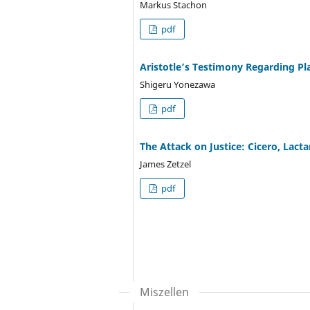
Markus Stachon
pdf
Aristotle’s Testimony Regarding Pl
Shigeru Yonezawa
pdf
The Attack on Justice: Cicero, Lact
James Zetzel
pdf
Miszellen