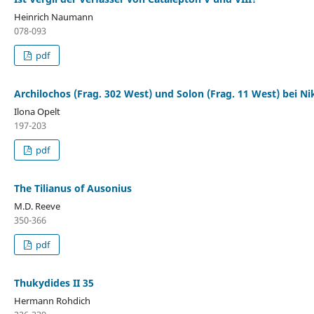
Heinrich Naumann
078-093
pdf
Archilochos (Frag. 302 West) und Solon (Frag. 11 West) bei N
Ilona Opelt
197-203
pdf
The Tilianus of Ausonius
M.D. Reeve
350-366
pdf
Thukydides II 35
Hermann Rohdich