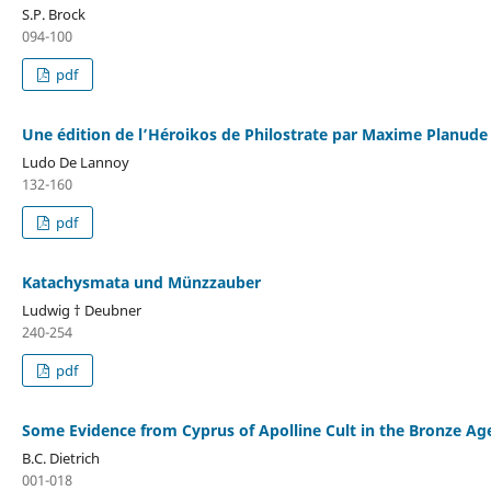
S.P. Brock
094-100
pdf
Une édition de l’Héroikos de Philostrate par Maxime Planude
Ludo De Lannoy
132-160
pdf
Katachysmata und Münzzauber
Ludwig † Deubner
240-254
pdf
Some Evidence from Cyprus of Apolline Cult in the Bronze Ag
B.C. Dietrich
001-018