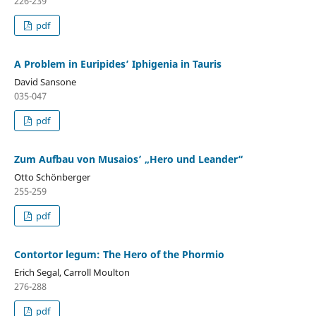
226-239
pdf
A Problem in Euripides’ Iphigenia in Tauris
David Sansone
035-047
pdf
Zum Aufbau von Musaios’ „Hero und Leander“
Otto Schönberger
255-259
pdf
Contortor legum: The Hero of the Phormio
Erich Segal, Carroll Moulton
276-288
pdf