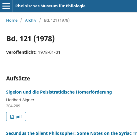
Rheinisches Museum für Philologie
Home
/
Archiv
/
Bd. 121 (1978)
Bd. 121 (1978)
Veröffentlicht:
1978-01-01
Aufsätze
Sigeion und die Peisistratidische Homerförderung
Heribert Aigner
204-209
pdf
Secundus the Silent Philosopher: Some Notes on the Syriac Tr