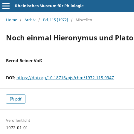
Rheinisches Museum für Philologie
Home
/
Archiv
/
Bd. 115 (1972)
/
Miszellen
Noch einmal Hieronymus und Plato
Bernd Reiner Voß
DOI:
https://doi.org/10.18716/ojs/rhm/1972.115.9947
pdf
Veröffentlicht
1972-01-01