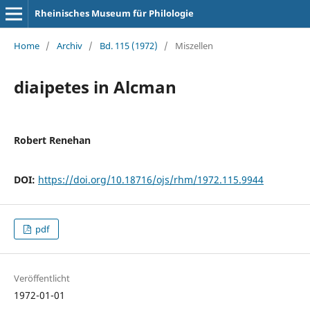
Rheinisches Museum für Philologie
Home
/
Archiv
/
Bd. 115 (1972)
/
Miszellen
diaipetes in Alcman
Robert Renehan
DOI:
https://doi.org/10.18716/ojs/rhm/1972.115.9944
pdf
Veröffentlicht
1972-01-01