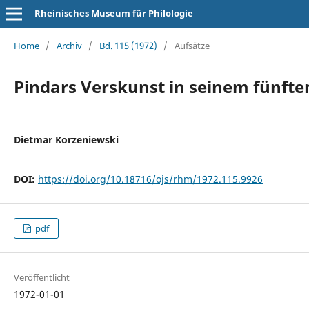
Rheinisches Museum für Philologie
Home
/
Archiv
/
Bd. 115 (1972)
/
Aufsätze
Pindars Verskunst in seinem fünfte
Dietmar Korzeniewski
DOI:
https://doi.org/10.18716/ojs/rhm/1972.115.9926
pdf
Veröffentlicht
1972-01-01