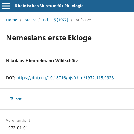
Rheinisches Museum für Philologie
Home
/
Archiv
/
Bd. 115 (1972)
/
Aufsätze
Nemesians erste Ekloge
Nikolaus Himmelmann-Wildschütz
DOI:
https://doi.org/10.18716/ojs/rhm/1972.115.9923
pdf
Veröffentlicht
1972-01-01