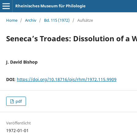
Rheinisches Museum für Philologie
Home
/
Archiv
/
Bd. 115 (1972)
/
Aufsätze
Seneca’s Troades: Dissolution of a W
J. David Bishop
DOI:
https://doi.org/10.18716/ojs/rhm/1972.115.9909
pdf
Veröffentlicht
1972-01-01