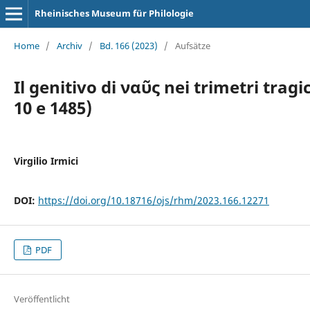
Rheinisches Museum für Philologie
Home
/
Archiv
/
Bd. 166 (2023)
/
Aufsätze
Il genitivo di ναῦς nei trimetri tragic
10 e 1485)
Virgilio Irmici
DOI:
https://doi.org/10.18716/ojs/rhm/2023.166.12271
PDF
Veröffentlicht