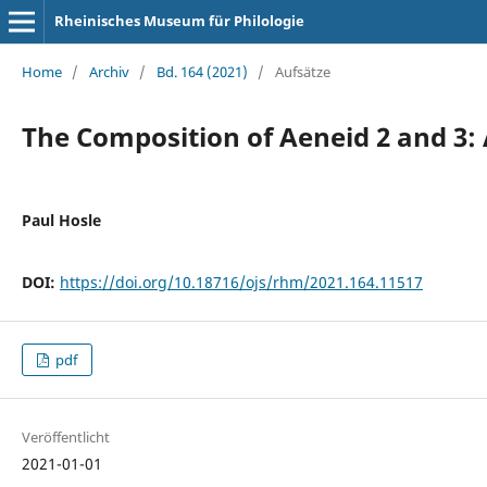
Rheinisches Museum für Philologie
Home
/
Archiv
/
Bd. 164 (2021)
/
Aufsätze
The Composition of Aeneid 2 and 3:
Paul Hosle
DOI:
https://doi.org/10.18716/ojs/rhm/2021.164.11517
pdf
Veröffentlicht
2021-01-01