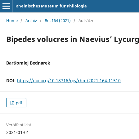
Rheinisches Museum für Philologie
Home
/
Archiv
/
Bd. 164 (2021)
/
Aufsätze
Bipedes volucres in Naevius’ Lycur
Bartłomiej Bednarek
DOI:
https://doi.org/10.18716/ojs/rhm/2021.164.11510
pdf
Veröffentlicht
2021-01-01