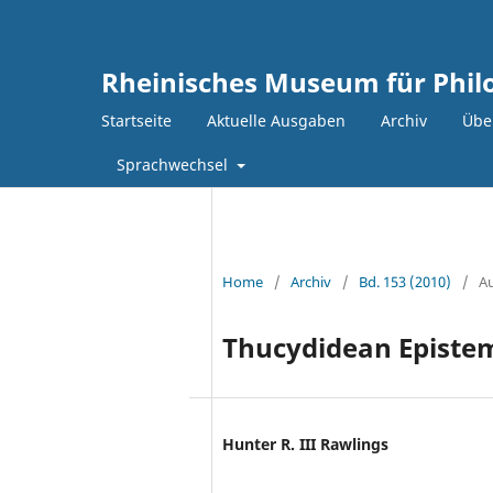
Rheinisches Museum für Philo
Startseite
Aktuelle Ausgaben
Archiv
Über
Sprachwechsel
Home
/
Archiv
/
Bd. 153 (2010)
/
Au
Thucydidean Epistem
Hunter R. III Rawlings