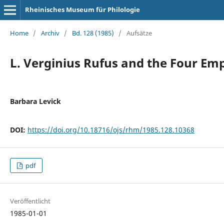
Rheinisches Museum für Philologie
Home
/
Archiv
/
Bd. 128 (1985)
/
Aufsätze
L. Verginius Rufus and the Four Em
Barbara Levick
DOI:
https://doi.org/10.18716/ojs/rhm/1985.128.10368
pdf
Veröffentlicht
1985-01-01