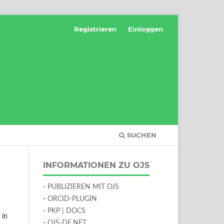
Registrieren
Einloggen
SUCHEN
INFORMATIONEN ZU OJS
-
PUBLIZIEREN MIT OJS
-
ORCID-PLUGIN
-
PKP | DOCS
 in
-
OJS-DE.NET