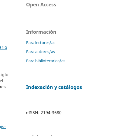
Open Access
Información
Para lectores/as
ario
Para autores/as
Para bibliotecarios/as
iglo
el
Indexación y catálogos
nes
eISSN: 2194-3680
js-