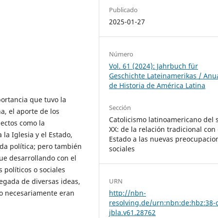
Publicado
2025-01-27
Número
Vol. 61 (2024): Jahrbuch für
Geschichte Lateinamerikas / Anu
de Historia de América Latina
portancia que tuvo la
Sección
na, el aporte de los
Catolicismo latinoamericano del s
pectos como la
XX: de la relación tradicional con 
 la Iglesia y el Estado,
Estado a las nuevas preocupacio
ida política; pero también
sociales
fue desarrollando con el
 políticos o sociales
URN
llegada de diversas ideas,
http://nbn-
no necesariamente eran
resolving.de/urn:nbn:de:hbz:38-o
jbla.v61.28762