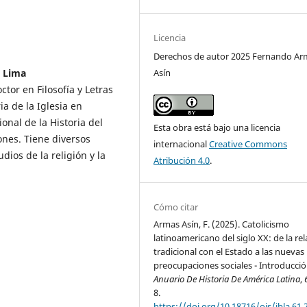
Licencia
Derechos de autor 2025 Fernando Ar
Asín
, Lima
ctor en Filosofía y Letras
ia de la Iglesia en
nal de la Historia del
Esta obra está bajo una licencia
ones. Tiene diversos
internacional
Creative Commons
udios de la religión y la
Atribución 4.0
.
Cómo citar
Armas Asín, F. (2025). Catolicismo
latinoamericano del siglo XX: de la re
tradicional con el Estado a las nuevas
preocupaciones sociales - Introducció
Anuario De Historia De América Latina
,
8.
https://doi.org/10.18716/ojs/jbla.61.