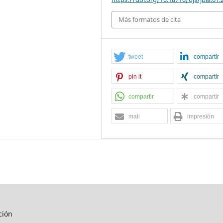
Más formatos de cita
tweet
compartir
pin it
compartir
compartir
compartir
mail
impresión
ción