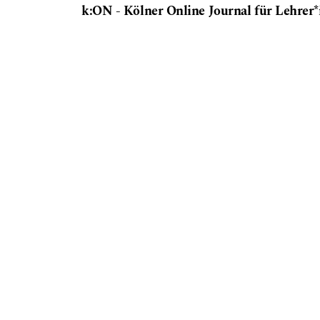
k:ON - Kölner Online Journal für Lehrer
ISSN 2701-1429
Herausgegeben von: Universität zu Köln 
Hintergrundgrafik: Modifiziertes Design von Harryarts 