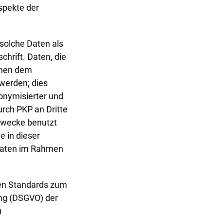
spekte der
solche Daten als
chrift. Daten, die
önnen dem
 werden; dies
onymisierter und
urch PKP an Dritte
Zwecke benutzt
 in dieser
 Daten im Rahmen
nden Standards zum
ung (DSGVO) der
)