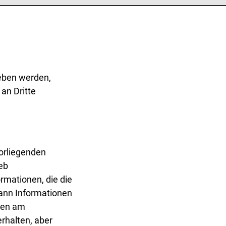
geben werden,
an Dritte
vorliegenden
eb
rmationen, die die
ann Informationen
onen am
rhalten, aber