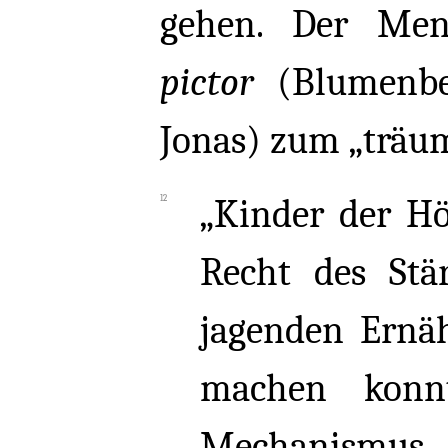
gehen. Der Me
pictor
(Blumenbe
Jonas) zum „träum
„Kinder der Hö
Recht des Stä
jagenden Ernäh
machen konn
Mechanismus 