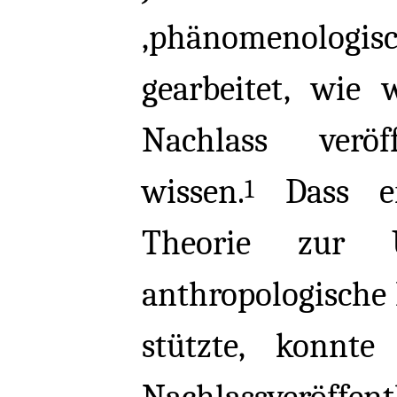
‚phänomenologi
gearbeitet, wie
Nachlass veröff
wissen.
Dass er
1
Theorie zur Un
anthropologisch
stützte, konn