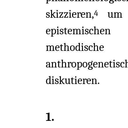
skizzieren,
um sc
4
epistemische
methodische
anthropogenet
diskutieren.
1.