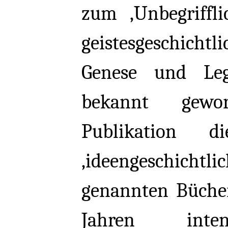
zum ‚Unbegriffl
geistesgeschic
Genese und Leg
bekannt gewor
Publikation di
‚ideengeschicht
genannten Bücher
Jahren int