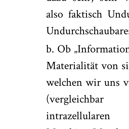
also faktisch Und
Undurchschaubares
b. Ob „Information
Materialität von s
welchen wir uns vo
(vergleichba
intrazellular