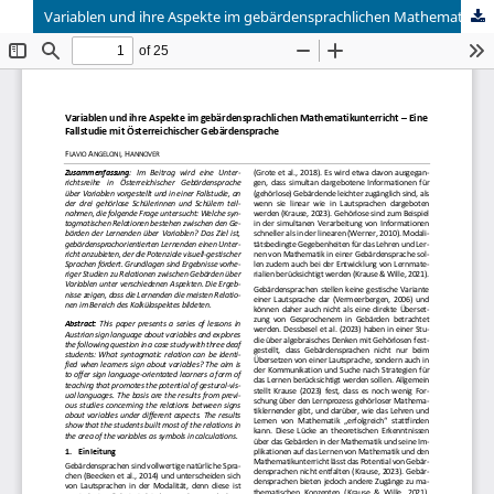
Variablen und ihre Aspekte im gebärdensprachlichen Mathematikunterricht – Eine Fallstudie mit Österreichischer Gebärdensprache