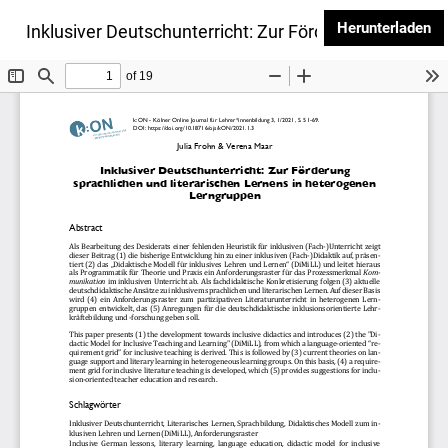
PD
Herunterladen
Zu Artikeldetails zurückkehren
←
Inklusiver Deutschunterricht: Zur Förderung sprachli