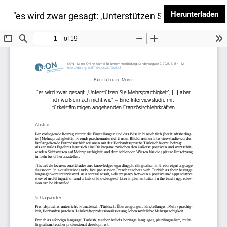
PD
Herunterladen
Zu Artikeldetails zurückkehren
←
"es wird zwar gesagt: ‚Unterstützen Sie Mehrsprachigke